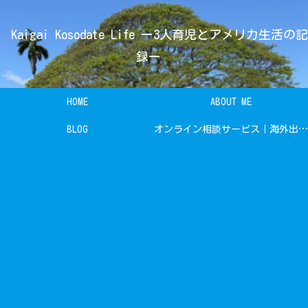
Kaigai Kosodate Life ー3人育児とアメリカ生活の記
録ー
HOME
ABOUT ME
BLOG
オンライン相談サービス｜海外出産・育児・生活相談