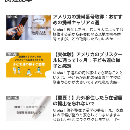
ok
nk
アメリカの携帯番号取得：おすす
海外移住
めの携帯キャリア４選
Aloha！移住したら、むしろ人によっては
移住する前から必要になる現地の携帯番
号ですが、どう取得したらいいのか、初
めてやることは迷ってしまいますよね実
は現地の携帯番号は日本にいても取得で
きます！ 私は日本にいる間に、現地の病
【実体験】アメリカのプリスクー
海外移住
院の予約や保育園...
ルに通って1ヶ月：子ども達の様
子と感想
Aloha！子連れの海外移住で心配なことと
いえば、子どもが現地の保育園や学校に
馴染めるかが大きいですよね私も実際に
プリスクールに通わせるまでは自分のこ
と以上に心配でした💦でも、結論から言
うと何も問題なかったです！子どもの適
【重要！】海外移住したら在留届
海外移住
応能力はすごいと周...
の提出を忘れないで
Aloha！海外移住や留学の夢を叶え、衣食
住の準備が整うと安心してしまいますよ
ね新しい生活にワクワクしますが、『在
留届』の提出はしましたか？ 実は私、新
型コロナウイルスのパンデミックが起こ