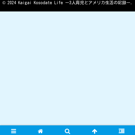
© 2024 Kaigai Kosodate Life ー3人育児とアメリカ生活の記録ー.