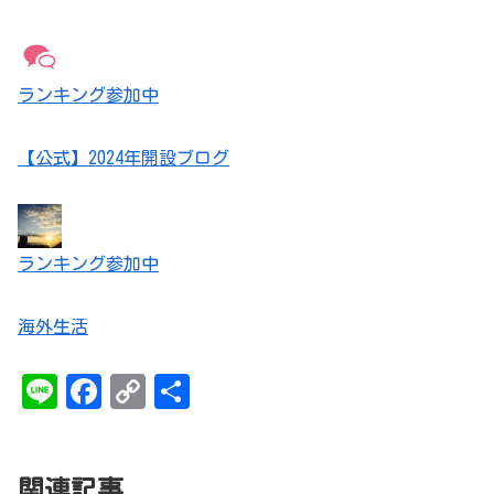
ランキング参加中
【公式】2024年開設ブログ
ランキング参加中
海外生活
Li
Fa
Co
共
ne
ce
py
有
bo
Li
関連記事