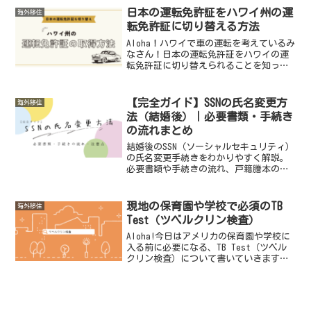
る前にアメリカの別の都市に住んでいた
日本の運転免許証をハワイ州の運
海外移住
ことがありますが...
転免許証に切り替える方法
Aloha！ハワイで車の運転を考えているみ
なさん！日本の運転免許証をハワイの運
転免許証に切り替えられることを知って
いますか？ハワイ州では日本の運転免許
証を持っている方が一定の手続きを踏む
ことで、現地の運転免許証に切り替える
【完全ガイド】SSNの氏名変更方
海外移住
ことができるのです...
法（結婚後）｜必要書類・手続き
の流れまとめ
結婚後のSSN（ソーシャルセキュリティ）
の氏名変更手続きをわかりやすく解説。
必要書類や手続きの流れ、戸籍謄本の注
意点まで実体験をもとにまとめていま
す。
現地の保育園や学校で必須のTB
海外移住
Test（ツベルクリン検査）
Aloha!今日はアメリカの保育園や学校に
入る前に必要になる、TB Test（ツベル
クリン検査）について書いていきます✨
入園予定の保育園から今まで打った予防
接種記録の他に、TB Testが必要だと言
われ、初めて聞いた言葉だったので調べ
てみま...